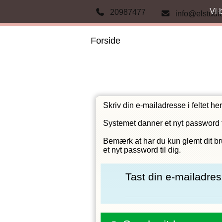
Vi 
20987477
info@elstudi
Forside
Skriv din e-mailadresse i feltet he
Systemet danner et nyt password ti
Bemærk at har du kun glemt dit br
et nyt password til dig.
Tast din e-mailadre