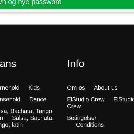
vn og nye password
ans
Info
rnehold
Kids
Om os
About us
nsehold
Dance
ElStudio Crew
ElStudi
Crew
lsa, Bachata, Tango,
in
Salsa, Bachata,
Betingelser
go, latin
Conditions