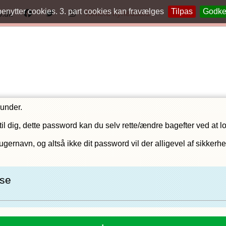
benytter cookies. 3. part cookies kan fravælges
Tilpas
Godk
Tilmeld nyhedsbrev
o.dk
runder.
l dig, dette password kan du selv rette/ændre bagefter ved at log
ugernavn, og altså ikke dit password vil der alligevel af sikke
sse