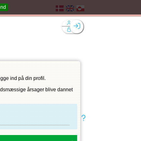
end
Facebook login
Husk mig
Glemt password
Opret profil
Log ind
ge ind på din profil.
rhedsmæssige årsager blive dannet