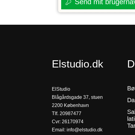
Send mit brugerna
Elstudio.dk
D
Bø
ElStudio
Blågårdsgade 37, stuen
Da
2200 København
Sa
Tlf. 20987477
lat
Cvr: 26170974
Tan
Email:
info@elstudio.dk