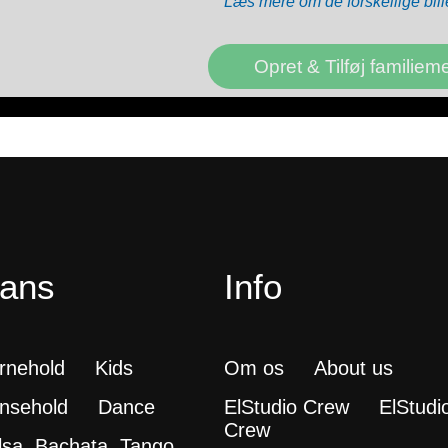
Læs mere om de forskellige bill
Opret & Tilføj familie
ans
Info
rnehold
Kids
Om os
About us
nsehold
Dance
ElStudio Crew
ElStudi
Crew
lsa, Bachata, Tango,