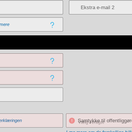
Ekstra e-mail 2
mere
rklæringen
Samtykke til offentliggør
Vælg venligst