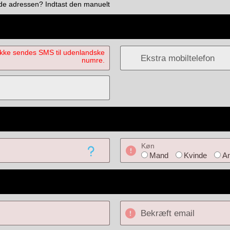
nde adressen? Indtast den manuelt
ikke sendes SMS til udenlandske
Ekstra mobiltelefon
numre.
Køn
Mand
Kvinde
An
Bekræft email