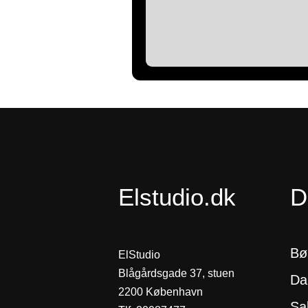
Elstudio.dk
D
Bø
ElStudio
Blågårdsgade 37, stuen
Da
2200 København
Sa