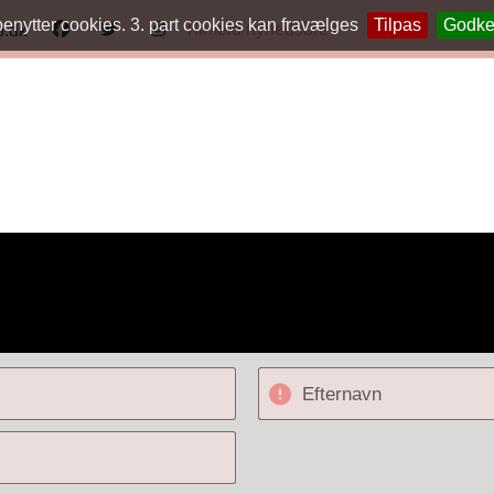
benytter cookies. 3. part cookies kan fravælges
Tilpas
Godk
Tilmeld nyhedsbrev
o.dk
Efternavn