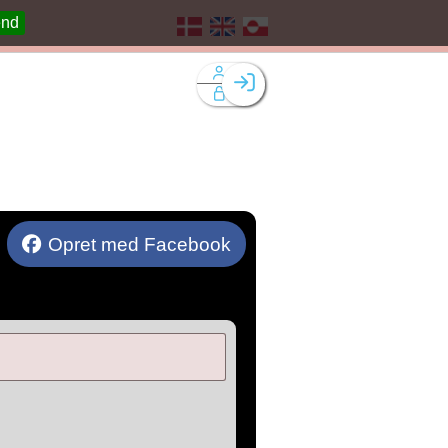
end
Facebook login
Husk mig
Glemt password
Opret profil
Log ind
Opret med Facebook