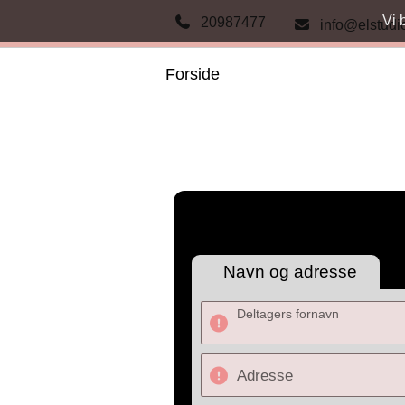
Vi 
20987477
info@elstudi
Forside
Navn og adresse
Deltagers fornavn
Adresse